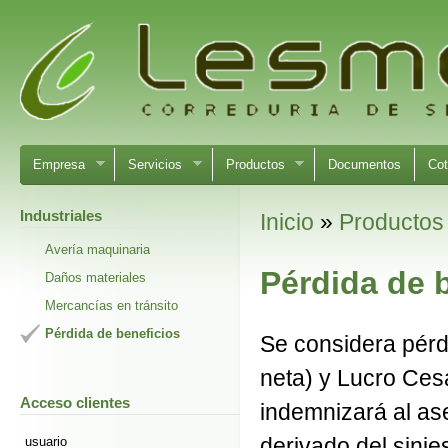
Empresa
Servicios
Productos
Documentos
Cot
Industriales
Inicio
»
Productos
Avería maquinaria
Pérdida de 
Daños materiales
Mercancías en tránsito
Pérdida de beneficios
Se considera pérdi
neta) y Lucro Cesa
Acceso clientes
indemnizará al as
derivado del sini
usuario