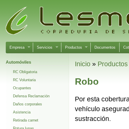
Empresa
Servicios
Productos
Documentos
Cot
Automóviles
Inicio
»
Productos
RC Obligatoria
Robo
RC Voluntaria
Ocupantes
Defensa Reclamación
Por esta cobertur
Daños corporales
vehículo asegurad
Asistencia
sustracción.
Retirada carnet
Rotura lunas